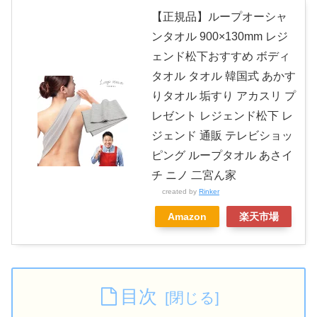
【正規品】ループオーシャ
ンタオル 900×130mm レジ
ェンド松下おすすめ ボディ
タオル タオル 韓国式 あかす
りタオル 垢すり アカスリ プ
レゼント レジェンド松下 レ
ジェンド 通販 テレビショッ
ピング ループタオル あさイ
チ ニノ 二宮ん家
created by
Rinker
Amazon
楽天市場
目次