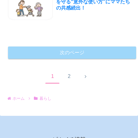
を守る“意外な使い方”にママたち
の共感続出！
次のページ
次
1
2
へ
ホーム
暮らし