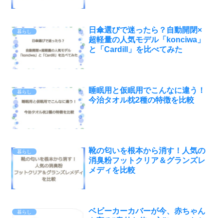
日傘選びで迷ったら？自動開閉×
暮らし
超軽量の人気モデル「konciwa」
と「Cardill」を比べてみた
睡眠用と仮眠用でこんなに違う！
暮らし
今治タオル枕2種の特徴を比較
靴の匂いを根本から消す！人気の
暮らし
消臭粉フットクリア＆グランズレ
メディを比較
ベビーカーカバーが今、赤ちゃん
暮らし