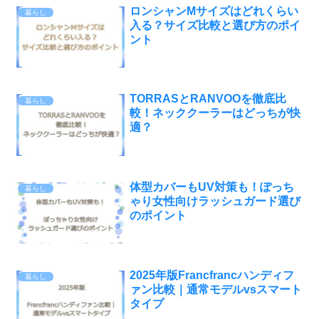
ロンシャンMサイズはどれくらい
暮らし
入る？サイズ比較と選び方のポイ
ント
TORRASとRANVOOを徹底比
暮らし
較！ネッククーラーはどっちが快
適？
体型カバーもUV対策も！ぽっち
暮らし
ゃり女性向けラッシュガード選び
のポイント
2025年版Francfrancハンディフ
暮らし
ァン比較｜通常モデルvsスマート
タイプ