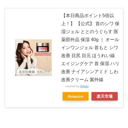
【本日商品ポイント5倍以
上！】 【公式】 首のシワ 保
湿ジェル ととのうぐらす 医
薬部外品 保湿 40g ｜ オール
インワンジェル 首もと シワ
改善 目尻 目元 ほうれい線
エイジングケア 首 保湿 ハリ
改善 ナイアシンアミド しわ
改善クリーム 紫外線
created by
Rinker
Amazon
楽天市場