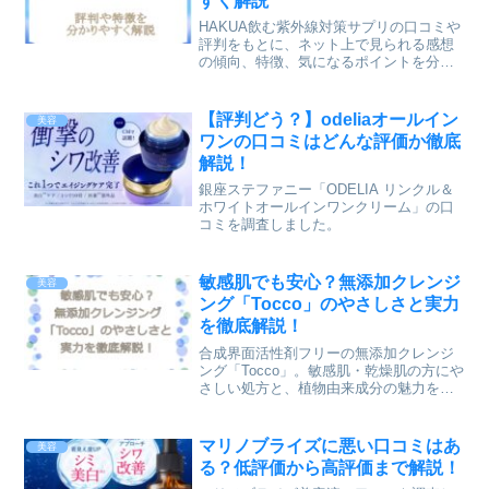
すく解説
HAKUA飲む紫外線対策サプリの口コミや
評判をもとに、ネット上で見られる感想
の傾向、特徴、気になるポイントを分か
りやすくまとめました。Amazon・楽天で
購入を検討している方にも役立つよう、
成分や選び方の参考情報も整理していま
【評判どう？】odeliaオールイン
美容
す。
ワンの口コミはどんな評価か徹底
解説！
銀座ステファニー「ODELIA リンクル＆
ホワイトオールインワンクリーム」の口
コミを調査しました。
敏感肌でも安心？無添加クレンジ
美容
ング「Tocco」のやさしさと実力
を徹底解説！
合成界面活性剤フリーの無添加クレンジ
ング「Tocco」。敏感肌・乾燥肌の方にや
さしい処方と、植物由来成分の魅力を詳
しくご紹介します。
マリノブライズに悪い口コミはあ
美容
る？低評価から高評価まで解説！