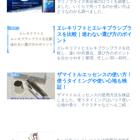
マリノブライズ美容液の口コミを調査し
ました。いくらで売ってるのか使い方は
どうなのかも調べました。
エレキリフトとエレキブラシプラ
美容
スを比較｜迷わない選び方のポイ
ント
エレキリフトとエレキブラシプラスを比
較し、違いや共通点、選び方のポイント
を分かりやすく整理。忙しい30～40代女
性が生活スタイルに合う一台を迷わず選
ぶための判断材料をまとめています。
ザマイトルエッセンスの使い方！
美容
使うタイミングや使い心地も検
証！
ザマイトルエッセンスの使用方法を検証
しました。使うタイミングはいつ？使い
心地や香り、テクスチャなどへもご紹介
します。またどこで売ってるのか販売店
情報や購入方法もご紹介します。