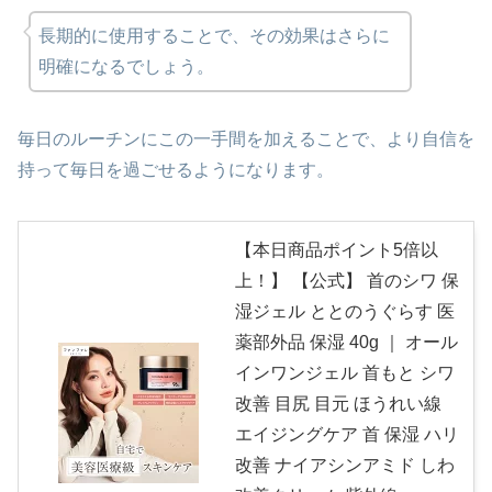
長期的に使用することで、その効果はさらに
明確になるでしょう。
毎日のルーチンにこの一手間を加えることで、より自信を
持って毎日を過ごせるようになります。
【本日商品ポイント5倍以
上！】 【公式】 首のシワ 保
湿ジェル ととのうぐらす 医
薬部外品 保湿 40g ｜ オール
インワンジェル 首もと シワ
改善 目尻 目元 ほうれい線
エイジングケア 首 保湿 ハリ
改善 ナイアシンアミド しわ